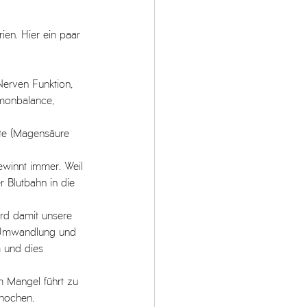
ien. Hier ein paar 
Nerven Funktion, 
rmonbalance, 
te (Magensäure 
ewinnt immer. Weil 
 Blutbahn in die 
rd damit unsere 
 Umwandlung und 
 und dies 
 Mangel führt zu 
Knochen. 