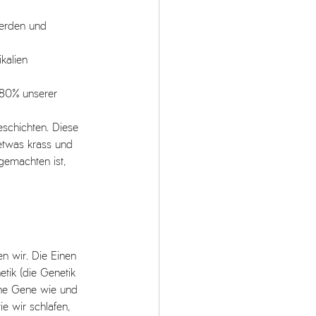
erden und 
kalien 
 80% unserer 
schichten. Diese 
etwas krass und 
sgemachten ist, 
n wir. Die Einen 
tik (die Genetik 
che Gene wie und 
e wir schlafen, 