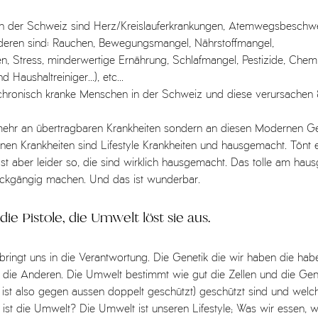
in der Schweiz sind Herz/Kreislauferkrankungen, Atemwegsbeschw
n deren sind: Rauchen, Bewegungsmangel, Nährstoffmangel, 
n, Stress, minderwertige Ernährung, Schlafmangel, Pestizide, Chemi
Haushaltreiniger...), etc...
 chronisch kranke Menschen in der Schweiz und diese verursachen
 mehr an übertragbaren Krankheiten sondern an diesen Modernen Ge
n Krankheiten sind Lifestyle Krankheiten und hausgemacht. Tönt 
e. Ist aber leider so, die sind wirklich hausgemacht. Das tolle am hau
kgängig machen. Und das ist wunderbar. 
die Pistole, die Umwelt löst sie aus. 
bringt uns in die Verantwortung. Die Genetik die wir haben die habe
 die Anderen. Die Umwelt bestimmt wie gut die Zellen und die Gene
n, ist also gegen aussen doppelt geschützt) geschützt sind und wel
st die Umwelt? Die Umwelt ist unseren Lifestyle; Was wir essen, wi