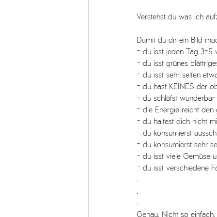
Verstehst du was ich au
Damit du dir ein Bild m
- du isst jeden Tag 3-5 
- du isst grünes blättrig
- du isst sehr selten etw
- du hast KEINES der 
- du schläfst wunderbar
- die Energie reicht den
- du haltest dich nicht 
- du konsumierst ausschl
- du konsumierst sehr se
- du isst viele Gemüse 
- du isst verschiedene 
.
.
.
Genau. Nicht so einfach, 