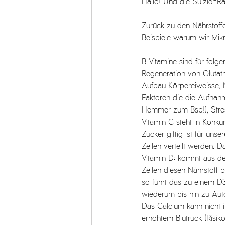
Hallo! Und die Suizid-Ra
Zurück zu den Nährstoffe
Beispiele warum wir Mik
B Vitamine sind für folg
Regeneration von Glutath
Aufbau Körpereiweisse, N
Faktoren die die Aufnah
Hemmer zum Bsp!), Stres
Vitamin C steht in Konku
Zucker giftig ist für un
Zellen verteilt werden. D
Vitamin D: kommt aus d
Zellen diesen Nährstof
so führt das zu einem 
wiederum bis hin zu Aut
Das Calcium kann nicht 
erhöhtem Blutruck (Risik