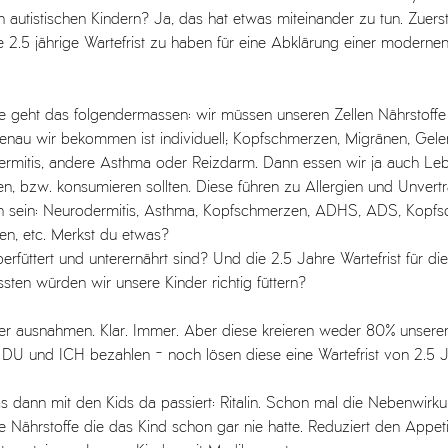
 autistischen Kindern? Ja, das hat etwas miteinander zu tun. Zuers
e 2.5 jährige Wartefrist zu haben für eine Abklärung einer modernen,
e geht das folgendermassen: wir müssen unseren Zellen Nährstoffe 
enau wir bekommen ist individuell; Kopfschmerzen, Migränen, Gel
ermitis, andere Asthma oder Reizdarm. Dann essen wir ja auch Lebe
n, bzw. konsumieren sollten. Diese führen zu Allergien und Unvertr
sein: Neurodermitis, Asthma, Kopfschmerzen, ADHS, ADS, Kopfs
n, etc. Merkst du etwas? 
erfüttert und unterernährt sind? Und die 2.5 Jahre Wartefrist für di
ssten würden wir unsere Kinder richtig füttern?
er ausnahmen. Klar. Immer. Aber diese kreieren weder 80% unserer
 DU und ICH bezahlen - noch lösen diese eine Wartefrist von 2.5 J
 dann mit den Kids da passiert: Ritalin. Schon mal die Nebenwirk
 Nährstoffe die das Kind schon gar nie hatte. Reduziert den Appetit