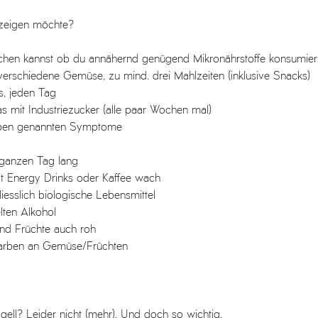
fzeigen möchte? 
achen kannst ob du annähernd genügend Mikronährstoffe konsumiers
verschiedene Gemüse, zu mind. drei Mahlzeiten (inklusive Snacks)
es, jeden Tag
as mit Industriezucker (alle paar Wochen mal)
oben genannten Symptome
 ganzen Tag lang
mit Energy Drinks oder Kaffee wach
iesslich biologische Lebensmittel
lten Alkohol 
und Früchte auch roh
Farben an Gemüse/Früchten
gell? Leider nicht (mehr). Und doch so wichtig. 