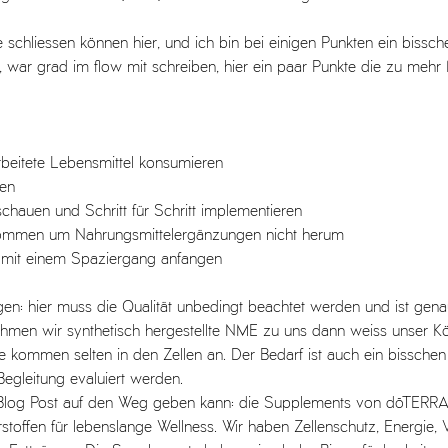
 schliessen können hier, und ich bin bei einigen Punkten ein bissch
 war grad im flow mit schreiben, hier ein paar Punkte die zu mehr 
rbeitete Lebensmittel konsumieren
en
chauen und Schritt für Schritt implementieren
 kommen um Nahrungsmittelergänzungen nicht herum
mit einem Spaziergang anfangen
en: hier muss die Qualität unbedingt beachtet werden und ist gena
ehmen wir synthetisch hergestellte NME zu uns dann weiss unser Kö
e kommen selten in den Zellen an. Der Bedarf ist auch ein bisschen 
Begleitung evaluiert werden. 
 Blog Post auf den Weg geben kann: die Supplements von dōTERRA 
toffen für lebenslange Wellness. Wir haben Zellenschutz, Energie, V