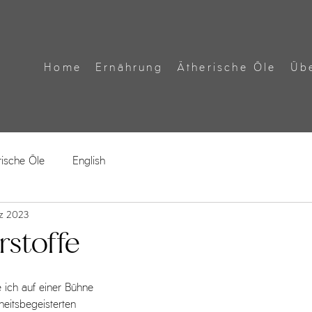
Home
Ernährung
Ätherische Öle
Üb
rische Öle
English
rz 2023
rstoffe
 ich auf einer Bühne 
itsbegeisterten 