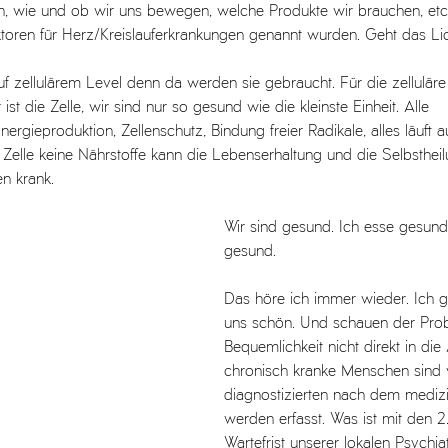
n, wie und ob wir uns bewegen, welche Produkte wir brauchen, etc
aktoren für Herz/Kreislauferkrankungen genannt wurden. Geht das L
uf zellulärem Level denn da werden sie gebraucht. Für die zelluläre
 ist die Zelle, wir sind nur so gesund wie die kleinste Einheit. Alle 
nergieproduktion, Zellenschutz, Bindung freier Radikale, alles läuft a
r Zelle keine Nährstoffe kann die Lebenserhaltung und die Selbsthe
n krank. 
Wir sind gesund. Ich esse gesund
gesund. 
Das höre ich immer wieder. Ich g
uns schön. Und schauen der Prob
Bequemlichkeit nicht direkt in di
chronisch kranke Menschen sind v
diagnostizierten nach dem mediz
werden erfasst. Was ist mit den 2
Wartefrist unserer lokalen Psychiat