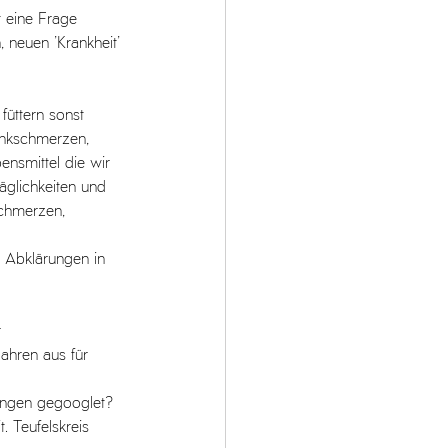
t eine Frage 
 neuen 'Krankheit' 
füttern sonst 
enkschmerzen, 
nsmittel die wir 
äglichkeiten und 
chmerzen, 
e Abklärungen in 
 
ahren aus für 
ungen gegooglet? 
. Teufelskreis 