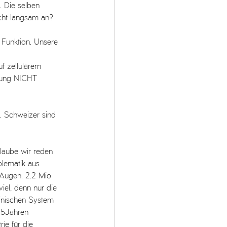
. Die selben 
icht langsam an?
 Funktion. Unsere 
uf zellulärem 
ilung NICHT 
. Schweizer sind 
laube wir reden 
lematik aus 
e Augen. 2.2 Mio 
iel, denn nur die 
inischen System 
.5Jahren 
rie für die 