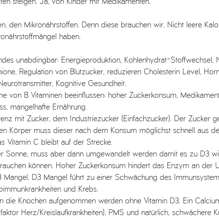
ten steigen. Ja, von Kinder mit Medikamenten. 
n, den Mikronährstoffen. Denn diese brauchen wir. Nicht leere Kalor
ronährstoffmängel haben. 
endes unabdingbar: 
Energieproduktion, Kohlenhydrat-Stoffwechsel, 
ione, Regulation von Blutzucker, reduzieren Cholesterin Level, Ho
eurotransmitter, Kognitive Gesundheit.
me von B Vitaminen beeinflussen: hoher Zuckerkonsum, Medikamen
s, mangelhafte Ernährung.
renz mit Zucker, dem Industriezucker (Einfachzucker). Der Zucker g
seren Körper muss dieser nach dem Konsum möglichst schnell aus der
as Vitamin C bleibt auf der Strecke. 
er Sonne, muss aber dann umgewandelt werden damit es zu D3 wi
f brauchen können. Hoher Zuckerkonsum hindert das Enzym an der
D3 Mangel. D3 Mangel führt zu einer Schwächung des Immunsystem
oimmunkrankheiten und Krebs. 
in die Knochen aufgenommen werden ohne Vitamin D3. Ein Calcium
ofaktor Herz/Kreislaufkrankheiten), PMS und natürlich, schwächere 