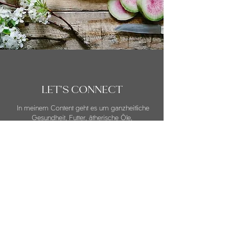
LET'S CONNECT
In meinem Content geht es um ganzheitliche
Gesundheit, Futter, ätherische Öle,
Lebensmittelpolitik, big picture things und
eventuell Kaffee. Schau rein und entscheide mit
jeder E-Mail für bleiben oder "unsubscribe".
NEWSLETTER EINTRAGEN
Nadia Negro