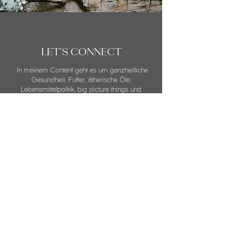
LET'S CONNECT
In meinem Content geht es um ganzheitliche
Gesundheit, Futter, ätherische Öle,
Lebensmittelpolitik, big picture things und
eventuell Kaffee. Schau rein und entscheide mit
jeder E-Mail für bleiben oder "unsubscribe".
NEWSLETTER EINTRAGEN
Nadia Negro
ERNÄHRUNG & GESUNDHEIT
Ich nehm dich mit auf die Reise zu mehr